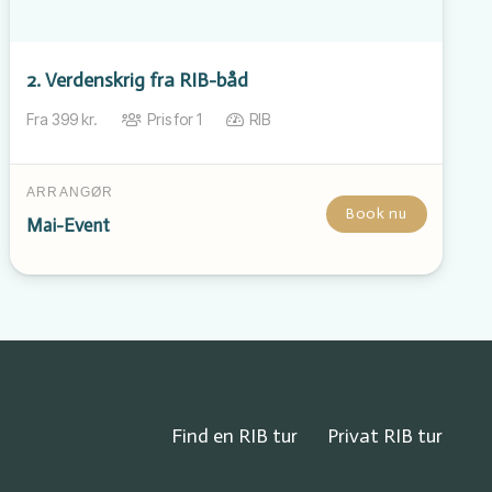
2. Verdenskrig fra RIB-båd
Fra
399
kr.
Pris for
1
RIB
ARRANGØR
Book nu
Mai-Event
Find en RIB tur
Privat RIB tur