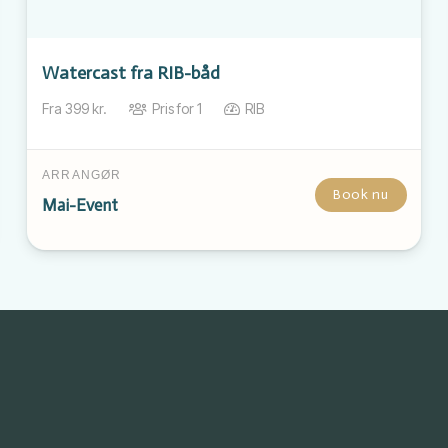
Watercast fra RIB-båd
Fra
399
kr.
Pris for
1
RIB
ARRANGØR
Book nu
Mai-Event