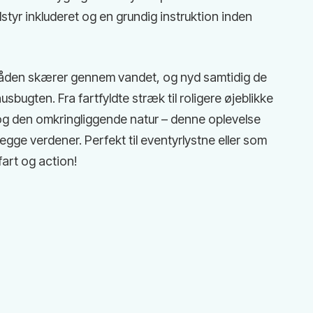
tyr inkluderet og en grundig instruktion inden
åden skærer gennem vandet, og nyd samtidig de
sbugten. Fra fartfyldte stræk til roligere øjeblikke
og den omkringliggende natur – denne oplevelse
begge verdener. Perfekt til eventyrlystne eller som
 fart og action!