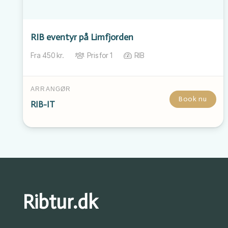
RIB eventyr på Limfjorden
Fra
450
kr.
Pris for
1
RIB
ARRANGØR
Book nu
RIB-IT
Ribtur.dk