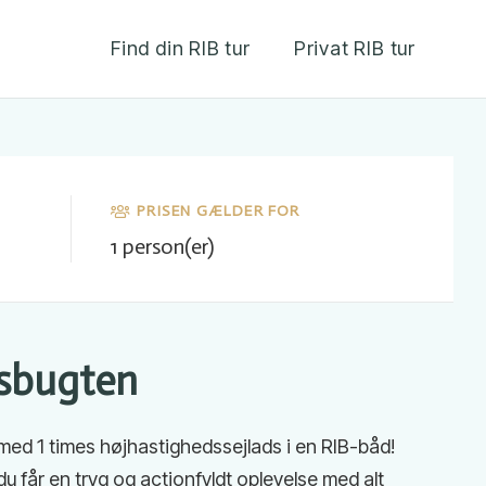
Find din RIB tur
Privat RIB tur
PRISEN GÆLDER FOR
1
person(er)
usbugten
med 1 times højhastighedssejlads i en RIB-båd!
du får en tryg og actionfyldt oplevelse med alt