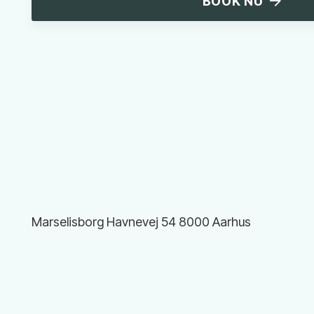
BOOK NU
Marselisborg Havnevej
54
8000
Aarhus